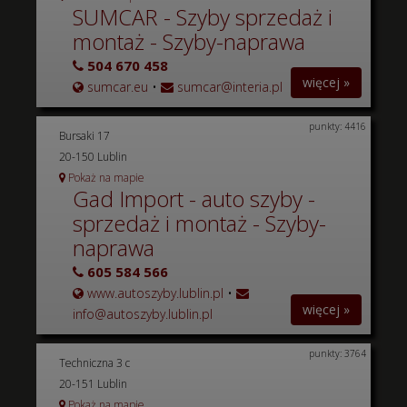
SUMCAR - Szyby sprzedaż i
montaż - Szyby-naprawa
504 670 458
więcej »
sumcar.eu
•
sumcar@interia.pl
punkty: 4416
Bursaki 17
20-150 Lublin
Pokaż na mapie
Gad Import - auto szyby -
sprzedaż i montaż - Szyby-
naprawa
605 584 566
www.autoszyby.lublin.pl
•
więcej »
info@autoszyby.lublin.pl
punkty: 3764
Techniczna 3 c
20-151 Lublin
Pokaż na mapie