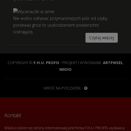
Nie wolno odrywać przymarzniętych piór od szyby
ponieważ grozi to uszkodzeniem powierzchni
ścierającej.
Czytaj więcej
COPYRIGHT ©
F.H.U. PROFIS
• PROJEKT I WYKONANIE:
ARTPIKSEL
,
NEDIO
WRÓĆ NA POCZĄTEK
Kontakt
Właścicielem tej strony internetowej jest firma F.H.U. PROFIS wydawca