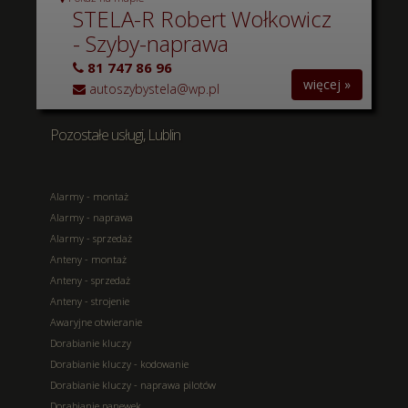
STELA-R Robert Wołkowicz
- Szyby-naprawa
81 747 86 96
więcej »
autoszybystela@wp.pl
Pozostałe usługi, Lublin
Alarmy - montaż
Alarmy - naprawa
Alarmy - sprzedaż
Anteny - montaż
Anteny - sprzedaż
Anteny - strojenie
Awaryjne otwieranie
Dorabianie kluczy
Dorabianie kluczy - kodowanie
Dorabianie kluczy - naprawa pilotów
Dorabianie panewek