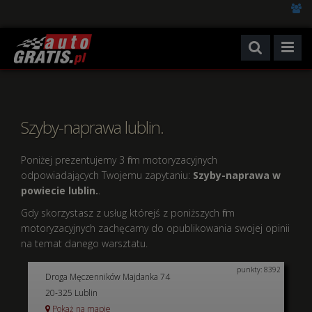
Szyby-naprawa lublin.
Poniżej prezentujemy 3 firm motoryzacyjnych
odpowiadających Twojemu zapytaniu:
Szyby-naprawa w
powiecie lublin.
.
Gdy skorzystasz z usług którejś z poniższych firm
motoryzacyjnych zachęcamy do opublikowania swojej opinii
na temat danego warsztatu.
punkty: 8392
Droga Męczenników Majdanka 74
20-325 Lublin
Pokaż na mapie