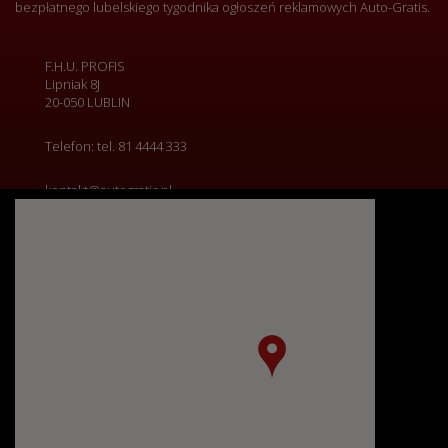
bezpłatnego lubelskiego tygodnika ogłoszeń reklamowych Auto-Gratis.
F.H.U. PROFIS
Lipniak 8J
20-050 LUBLIN
Telefon: tel.
81 4444 333
kontakt@autogratis.pl