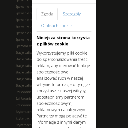
Spawanie metali - żeliwo
Spawanie metali - nierdzewne
Zgoda
Szczegóły
Spawanie metali - stal
O plikach cookie
Spawanie plastików - de/montaż
Spawanie plastików - malowanie
Niniejsza strona korzysta
Spawanie plastików - naprawa
z plików cookie
Sprzedaż odzieży motocyklowej
Stacje paliw - bar
Wykorzystujemy pliki cookie
do spersonalizowania treści i
Stacje paliw - kompresor
reklam, aby oferować funkcje
Stacje paliw - myjnia
społecznościowe i
Stacje paliw - odkurzacz
analizować ruch w naszej
Stacje paliw - On,Pb, LPG, CNG
witrynie. Informacje o tym, jak
Stacje paliw - sklep
korzystasz z naszej witryny,
Szlifowanie - bloków
udostępniamy partnerom
Szlifowanie - głowic
społecznościowym,
Szlifowanie - wałów
reklamowym i analitycznym.
Szyberdachy - konserwacja
Partnerzy mogą połączyć te
Szyberdachy - montaż
informacje z innymi danymi
Szyberdachy - naprawa