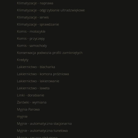
Klimatyzacje - naprawa
Klimatyzacje - odgrzybianie ultradzwiękowe
Klimatyzacje - serwis
Klimatyzacje - sprawdzanie
Komis - motocykle
Komis - przyczepy
Komis - samochody
Konserwacja podwozia profili zamkniętych
Kredyty
Lakiernictwo - blacharka
Lakiernictwo - komora próżniowa
Lakiernictwo - lakierowanie
Lakiernictwo - laweta
Linki - dorabianie
Żarówki - wymiana
Myjnia Parowa
myjnie
Myjnie - automatyczna stacjonarna
Myjnie - automatyczna tunelowa
Myjnie - ręczna obsługowa