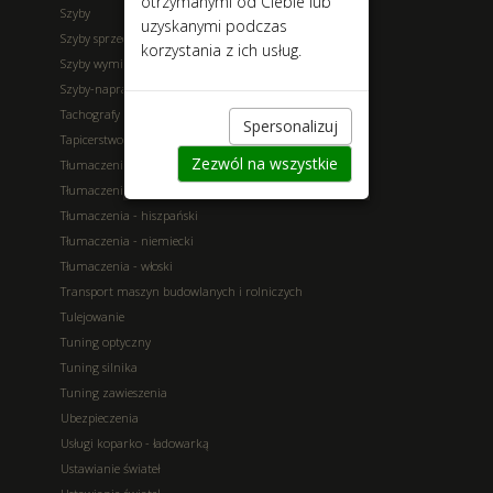
otrzymanymi od Ciebie lub
Szyby
uzyskanymi podczas
Szyby sprzedaż
korzystania z ich usług.
Szyby wymiana
Szyby-naprawa
Tachografy
Spersonalizuj
Tapicerstwo
Zezwól na wszystkie
Tłumaczenia - angielski
Tłumaczenia - francuski
Tłumaczenia - hiszpański
Tłumaczenia - niemiecki
Tłumaczenia - włoski
Transport maszyn budowlanych i rolniczych
Tulejowanie
Tuning optyczny
Tuning silnika
Tuning zawieszenia
Ubezpieczenia
Usługi koparko - ładowarką
Ustawianie świateł