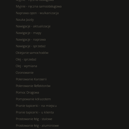
Myjnie - ręczna samoobsługowa
Naprawa opon - wulkanizacja
Nauka Jazdy
Nawigacje - aktualizacje
Nawigacje - mapy
Nawigacje - naprawa
Nawigacje - sprzedaż
Oklejanie samochodów
Olej - sprzedaż
Olej - wymiana
Ozonowanie
Polerowanie Karoserii
Polerowanie Reflektorów
Pomoc Drogowa
Pompowanie kół azotem
Pranie tapicerki - na miejscu
Pranie tapicerki - u klienta
Prostowanie felg - stalowe
Prostowanie felg - aluminiowe