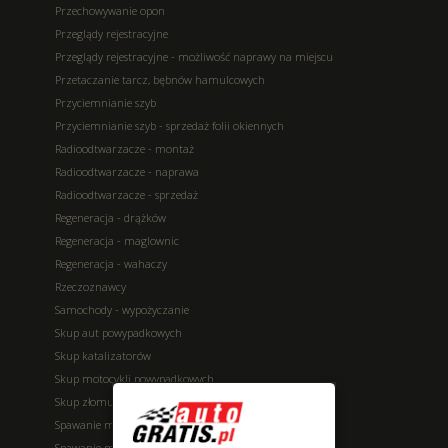
Przechowywanie opon
Przeglądy rejestracyjne
Przeglądy rejestracyjne - możliwość naprawy na miejscu
Przetaczanie tarcz, bębnów hamulcowych
Przyciemnianie szyb
Przyciemnianie szyb - sprzedaż folii okiennych
Radioodtwarzacze - montaż
Radioodtwarzacze - naprawa
Radioodtwarzacze - sprzedaż
Regeneracja - drążków
Regeneracja - maglownic
Regeneracja - wahaczy
Rzeczoznawcy
Samochody - wypożyczanie
Skup aut powypadkowych
Skup katalizatorów
Skup motocykli powypadkowych
Skup złomu
Spawanie metali - aluminium
Spawanie metali - kolorowe