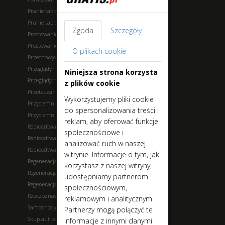
Pranie tapicerki - na miejscu
Pranie tapicerki - u klienta
Zgoda
Szczegóły
Prostowanie felg - stalowe
Prostowanie felg - aluminiowe
O plikach cookie
Przechowywanie opon
Przeglądy rejestracyjne
Niniejsza strona korzysta
Przeglądy rejestracyjne - możliwość naprawy na miejscu
z plików cookie
Przetaczanie tarcz, bębnów hamulcowych
Wykorzystujemy pliki cookie
Przyciemnianie szyb
do spersonalizowania treści i
Przyciemnianie szyb - sprzedaż folii okiennych
reklam, aby oferować funkcje
Radioodtwarzacze - montaż
społecznościowe i
Radioodtwarzacze - naprawa
analizować ruch w naszej
Radioodtwarzacze - sprzedaż
witrynie. Informacje o tym, jak
Regeneracja - drążków
korzystasz z naszej witryny,
Regeneracja - maglownic
udostępniamy partnerom
Regeneracja - wahaczy
społecznościowym,
Rzeczoznawcy
reklamowym i analitycznym.
Samochody - wypożyczanie
Partnerzy mogą połączyć te
Skup aut powypadkowych
informacje z innymi danymi