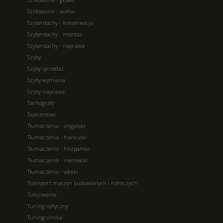
Szlifowanie - wałów
Szyberdachy - konserwacja
Szyberdachy - montaż
Szyberdachy - naprawa
Szyby
Szyby sprzedaż
Szyby wymiana
Szyby-naprawa
Tachografy
Tapicerstwo
Tłumaczenia - angielski
Tłumaczenia - francuski
Tłumaczenia - hiszpański
Tłumaczenia - niemiecki
Tłumaczenia - włoski
Transport maszyn budowlanych i rolniczych
Tulejowanie
Tuning optyczny
Tuning silnika