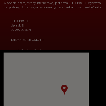
Właścicielem tej strony internetowej jest firma F.H.U. PROFIS wydawca
bezpłatnego lubelskiego tygodnika ogłoszeń reklamowych Auto-Gratis.
F.H.U. PROFIS
Lipniak 8J
20-050 LUBLIN
Telefon: tel.
81 4444 333
kontakt@autogratis.pl