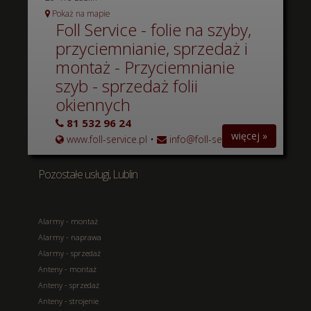
Pokaż na mapie
Foll Service - folie na szyby,
przyciemnianie, sprzedaż i
montaż - Przyciemnianie
szyb - sprzedaż folii
okiennych
81 532 96 24
więcej »
www.foll-service.pl
•
info@foll-service.pl
Pozostałe usługi, Lublin
Alarmy - montaż
Alarmy - naprawa
Alarmy - sprzedaż
Anteny - montaż
Anteny - sprzedaż
Anteny - strojenie