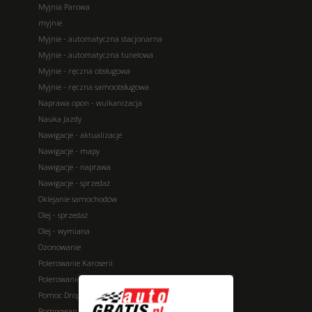
Myjnia Parowa
myjnie
Myjnie - automatyczna stacjonarna
Myjnie - automatyczna tunelowa
Myjnie - ręczna obsługowa
Myjnie - ręczna samoobsługowa
Naprawa opon - wulkanizacja
Nauka Jazdy
Nawigacje - aktualizacje
Nawigacje - mapy
Nawigacje - naprawa
Nawigacje - sprzedaż
Oklejanie samochodów
Olej - sprzedaż
Olej - wymiana
Ozonowanie
Polerowanie Karoserii
Polerowanie Reflektorów
Pomoc Drogowa
Pompowanie kół azotem