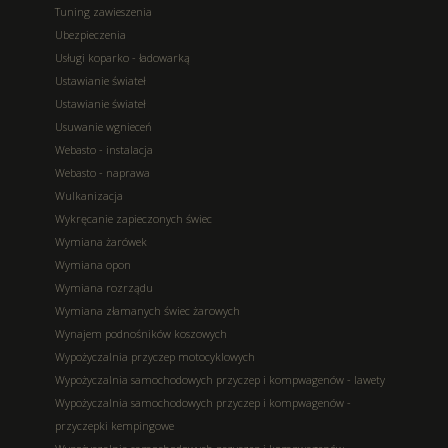
Tuning zawieszenia
Ubezpieczenia
Usługi koparko - ładowarką
Ustawianie świateł
Ustawianie świateł
Usuwanie wgnieceń
Webasto - instalacja
Webasto - naprawa
Wulkanizacja
Wykręcanie zapieczonych świec
Wymiana żarówek
Wymiana opon
Wymiana rozrządu
Wymiana złamanych świec żarowych
Wynajem podnośników koszowych
Wypożyczalnia przyczep motocyklowych
Wypożyczalnia samochodowych przyczep i kompwagenów - lawety
Wypożyczalnia samochodowych przyczep i kompwagenów -
przyczepki kempingowe