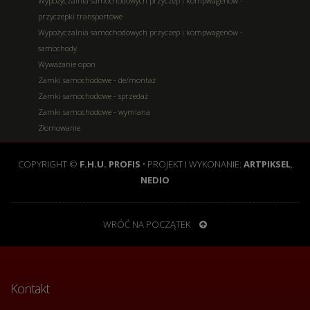
Wypożyczalnia samochodowych przyczep i kompwagenów -
przyczepki transportowe
Wypożyczalnia samochodowych przyczep i kompwagenów -
samochody
Wyważanie opon
Zamki samochodowe - de/montaż
Zamki samochodowe - sprzedaż
Zamki samochodowe - wymiana
Złomowanie
COPYRIGHT ©
F.H.U. PROFIS
• PROJEKT I WYKONANIE:
ARTPIKSEL
,
NEDIO
WRÓĆ NA POCZĄTEK
Kontakt