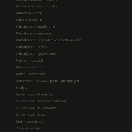
Instalacje gazowe - sprzedaż
Kalibracja kamer
Kalibracja radaru
Klimatyzacje - napełnianie
Klimatyzacje - naprawa
Klimatyzacje - odgrzybianie ultradzwiękowe
Klimatyzacje - serwis
Klimatyzacje - sprawdzanie
Komis - motocykle
Komis - przyczepy
Komis - samochody
Konserwacja podwozia profili zamkniętych
Kredyty
Lakiernictwo - blacharka
Lakiernictwo - komora próżniowa
Lakiernictwo - lakierowanie
Lakiernictwo - laweta
Linki - dorabianie
Żarówki - wymiana