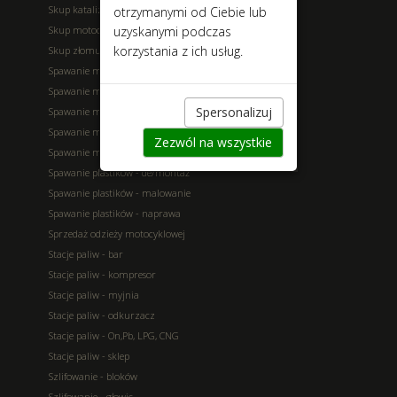
Skup katalizatorów
otrzymanymi od Ciebie lub
uzyskanymi podczas
Skup motocykli powypadkowych
korzystania z ich usług.
Skup złomu
Spawanie metali - aluminium
Spawanie metali - kolorowe
Spersonalizuj
Spawanie metali - żeliwo
Spawanie metali - nierdzewne
Zezwól na wszystkie
Spawanie metali - stal
Spawanie plastików - de/montaż
Spawanie plastików - malowanie
Spawanie plastików - naprawa
Sprzedaż odzieży motocyklowej
Stacje paliw - bar
Stacje paliw - kompresor
Stacje paliw - myjnia
Stacje paliw - odkurzacz
Stacje paliw - On,Pb, LPG, CNG
Stacje paliw - sklep
Szlifowanie - bloków
Szlifowanie - głowic