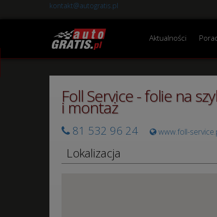
kontakt@autogratis.pl
Aktualności
Pora
Foll Service - folie na s
i montaż
81 532 96 24
www.foll-service.
Lokalizacja