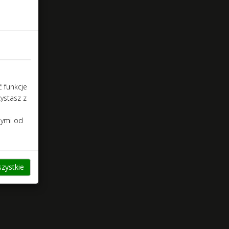
ć funkcje
zystasz z
nymi od
zystkie