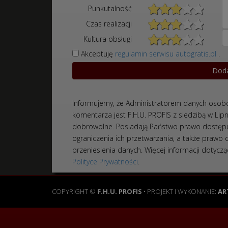
Punkutalność
Czas realizacji
Kultura obsługi
Akceptuję
regulamin serwisu autogratis.pl
.
Informujemy, że Administratorem danych osobo
komentarza jest F.H.U. PROFIS z siedzibą w Lip
dobrowolne. Posiadają Państwo prawo dostępu
ograniczenia ich przetwarzania, a także prawo
przeniesienia danych. Więcej informacji doty
Polityce Prywatności
.
COPYRIGHT ©
F.H.U. PROFIS
• PROJEKT I WYKONANIE:
AR