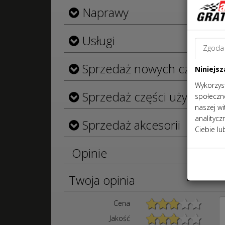
Naprawy
Usługi
Zgoda
Sprzedaż nowych części
Niniejsz
Wykorzyst
Sprzedaż części używanyc
społeczno
naszej w
analityc
Sprzedaż akcesorii
Ciebie lu
Opinie
Twoja opinia
Cena
Jakość