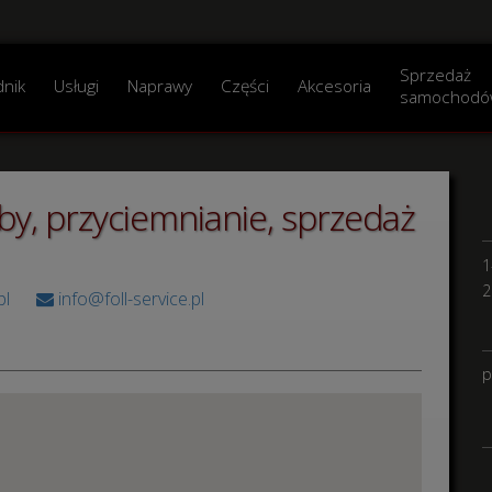
Sprzedaż
dnik
Usługi
Naprawy
Części
Akcesoria
samochodó
zyby, przyciemnianie, sprzedaż
1
2
pl
info@foll-service.pl
p