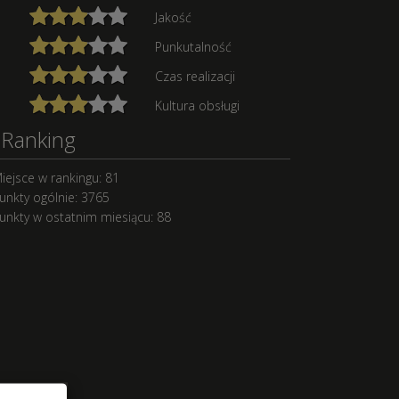
Jakość
Punkutalność
Czas realizacji
Kultura obsługi
Ranking
iejsce w rankingu: 81
unkty ogólnie: 3765
unkty w ostatnim miesiącu: 88