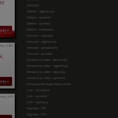
ie
Elektryka
Głowice - regeneracja
Głowice - spawanie
Głowice - sprzedaż
Głowice - szlifowanie
ęcej »
Hamulce - naprawa
Hamulce - regeneracja
kty: 15381
Hamulce - sprawdzanie
w,
Hamulce - sprzedaż
Kierowniczy układ - de/montaż
Kierowniczy układ - regeneracja
Kierowniczy układ - regulacja
Kierowniczy układ - wymiana
ęcej »
Komputerowa diagnostyka silnika
Linki - dorabianie
Linki - sprzedaż
nkty: 9415
Linki - wymiana
Naprawa - DPF
Naprawa - FAP