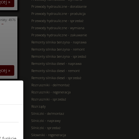
ęcej »
Przewody hydrauliczne - dorabianie
Przewody hydrauliczne - produkcja
nkty: 4976
 -
Przewody hydrauliczne - sprzedaż
Przewody hydrauliczne - wymiana
Przewody hydrauliczne - zakuwanie
Remonty silnika benzyna - naprawa
Remonty silnika benzyna - remont
Remonty silnika benzyna - sprzedaż
Remonty silnika diesel - naprawa
ęcej »
Remonty silnika diesel - remont
Remonty silnika diesel - sprzedaż
Rozruszniki - de/montaż
nkty: 3813
Rozruszniki - regeneracja
Rozruszniki - sprzedaż
Rozrządy
ęcej »
Silniczki - de/montaz
Silniczki - naprawy
Silniczki - sprzedaż
Silowniki - regeneracja
ć funkcje