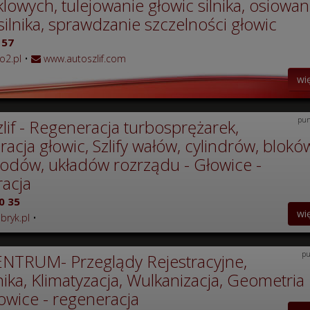
owych, tulejowanie głowic silnika, osiowan
ilnika, sprawdzanie szczelności głowic
157
o2.pl
•
www.autoszlif.com
wi
pun
lif - Regeneracja turbosprężarek,
acja głowic, Szlify wałów, cylindrów, blokó
odów, układów rozrządu - Głowice -
acja
0 35
wi
bryk.pl
•
pu
ENTRUM- Przeglądy Rejestracyjne,
ka, Klimatyzacja, Wulkanizacja, Geometria
owice - regeneracja