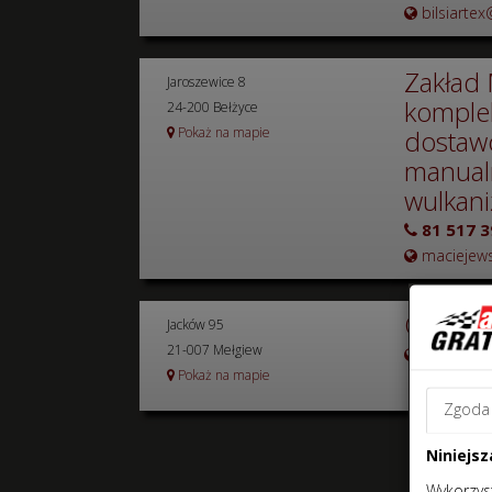
bilsiarte
Zakład 
Jaroszewice 8
komple
24-200 Bełżyce
Pokaż na mapie
dostawc
manualn
wulkani
81 517 3
maciejews
ORKANIK
Jacków 95
21-007 Mełgiew
www.orka
Pokaż na mapie
Zgoda
Niniejsz
Wykorzyst