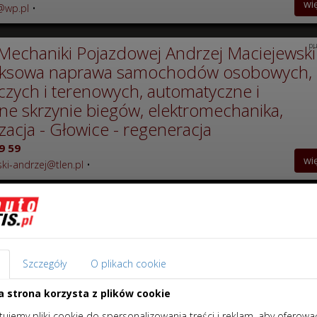
wi
x@wp.pl
•
pu
Mechaniki Pojazdowej Andrzej Maciejewski
ksowa naprawa samochodów osobowych,
zych i terenowych, automatyczne i
e skrzynie biegów, elektromechanika,
zacja - Głowice - regeneracja
9 59
wi
ki-andrzej@tlen.pl
•
pu
A sp. z o.o. - Głowice - regeneracja
nika.com
•
orkanika@onet.pl
wi
Szczegóły
O plikach cookie
a strona korzysta z plików cookie
ujemy pliki cookie do spersonalizowania treści i reklam, aby oferowa