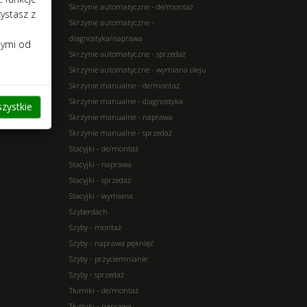
Skrzynie automatyczne - de/montaż
zystasz z
Skrzynie automatyczne -
diagnostyka/naprawa
nymi od
Skrzynie automatyczne - sprzedaż
Skrzynie automatyczne - wymiana oleju
Skrzynie manualne - de/montaż
Skrzynie manualne - diagnostyka
zystkie
Skrzynie manualne - naprawa
Skrzynie manualne - sprzedaż
Stacyjki - de/montaż
Stacyjki - naprawa
Stacyjki - sprzedaż
Stacyjki - wymiana
Szyberdach
Szyby - montaż
Szyby - naprawa pęknięć
Szyby - przyciemnianie
Szyby - sprzedaż
Tłumiki - de/montaż
Tłumiki - naprawa