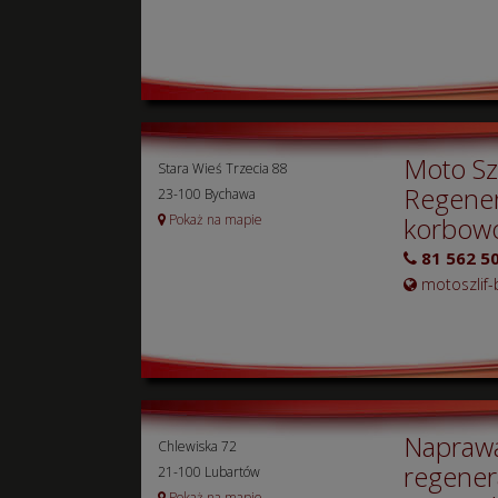
Moto Sz
Stara Wieś Trzecia 88
Regenera
23-100 Bychawa
Pokaż na mapie
korbow
81 562 50
motoszlif-b
Naprawa
Chlewiska 72
regener
21-100 Lubartów
Pokaż na mapie