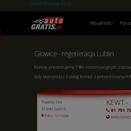
kontakt@autogratis.pl
Aktualności
Pora
Głowice - regeneracja Lublin
Poniżej prezentujemy 7 firm motoryzacyjnych odpo
Gdy skorzystasz z usług którejś z prezentowanych 
KEWT - 
Piasecka 154
21-040 Świdnik
81 751 72
Pokaż na mapie
www.kewt.