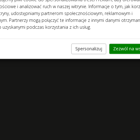
ściowe i analizować ruch w naszej witrynie. Informacje o tym, jak kor
itryny, udostępniamy partnerom społecznościowym, reklamowym i
znym. Partnerzy mogą połączyć te informacje z innymi danymi otrzyma
b uzyskanymi podczas korzystania z ich usług.
Spersonalizuj
Zezwól na ws