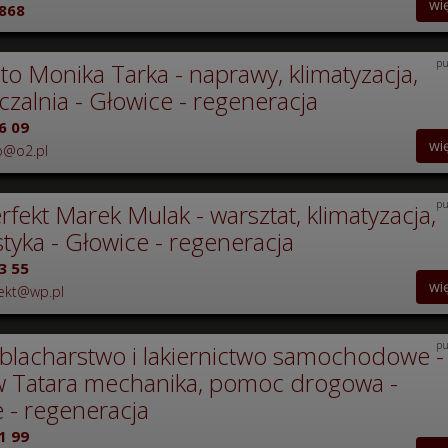
wi
868
pu
to Monika Tarka - naprawy, klimatyzacja,
zalnia - Głowice - regeneracja
6 09
wi
o@o2.pl
pu
rfekt Marek Mulak - warsztat, klimatyzacja,
tyka - Głowice - regeneracja
3 55
wi
ekt@wp.pl
pu
- blacharstwo i lakiernictwo samochodowe -
w Tatara mechanika, pomoc drogowa -
 - regeneracja
1 99