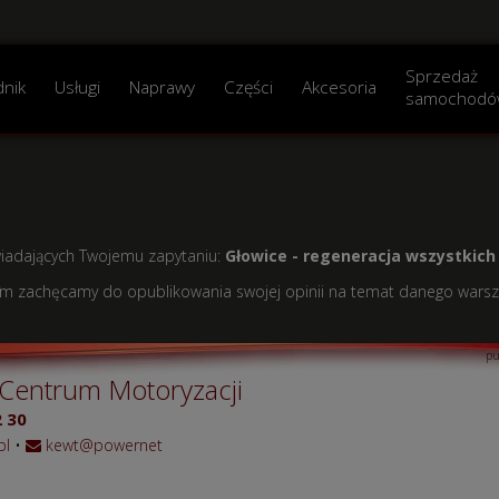
Sprzedaż
dnik
Usługi
Naprawy
Części
Akcesoria
samochodó
wiadających Twojemu zapytaniu:
Głowice - regeneracja wszystkich 
firm zachęcamy do opublikowania swojej opinii na temat danego warsz
pu
Centrum Motoryzacji
 30
pl
•
kewt@powernet