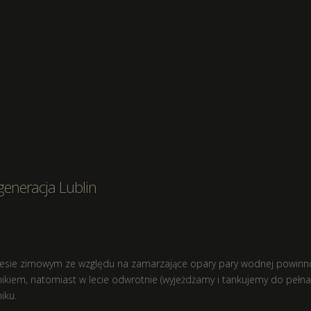
generacja Lublin
esie zimowym ze względu na zamarzające opary pary wodnej powinno
nikiem, natomiast w lecie odwrotnie (wyjeżdżamy i tankujemy do pełna
iku.