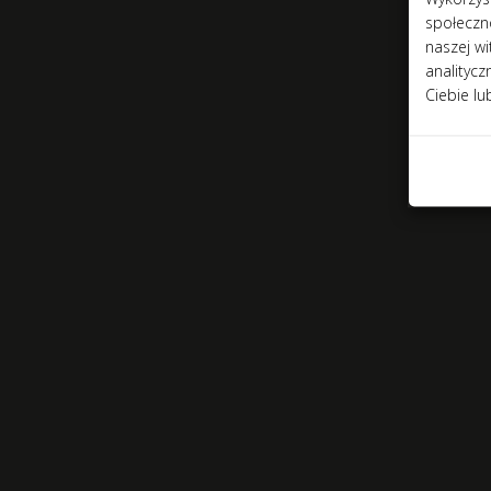
społeczno
naszej w
analityc
Ciebie lu