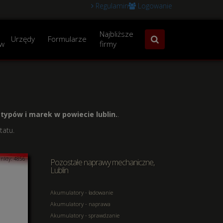
Regulamin
Logowanie
Najbliższe
Urzędy
Formularze
w
firmy
typów i marek w powiecie lublin.
.
tatu.
nkty: 4856
Pozostałe naprawy mechaniczne,
Lublin
Akumulatory - ładowanie
Akumulatory - naprawa
Akumulatory - sprawdzanie