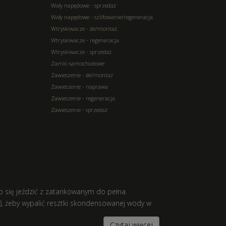
Wały napędowe - sprzedaż
Wały napędowe - szlifowanie/regeneracja
Wtryskiwacze - de/montaż
Wtryskiwacze - regeneracja
Wtryskiwacze - sprzedaż
Zamki samochodowe
Zawieszenie - de/montaż
Zawieszenie - naprawa
Zawieszenie - regeneracja
Zawieszenie - sprzedaż
 się jeździć z zatankowanym do pełna
), żeby wypalić resztki skondensowanej wody w
Czytaj więcej