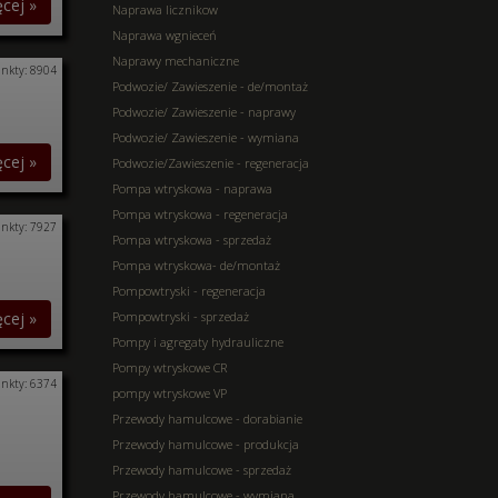
ęcej »
Naprawa licznikow
Naprawa wgnieceń
Naprawy mechaniczne
nkty: 8904
Podwozie/ Zawieszenie - de/montaż
Podwozie/ Zawieszenie - naprawy
Podwozie/ Zawieszenie - wymiana
ęcej »
Podwozie/Zawieszenie - regeneracja
Pompa wtryskowa - naprawa
Pompa wtryskowa - regeneracja
nkty: 7927
Pompa wtryskowa - sprzedaż
Pompa wtryskowa- de/montaż
Pompowtryski - regeneracja
ęcej »
Pompowtryski - sprzedaż
Pompy i agregaty hydrauliczne
Pompy wtryskowe CR
nkty: 6374
pompy wtryskowe VP
Przewody hamulcowe - dorabianie
Przewody hamulcowe - produkcja
Przewody hamulcowe - sprzedaż
Przewody hamulcowe - wymiana