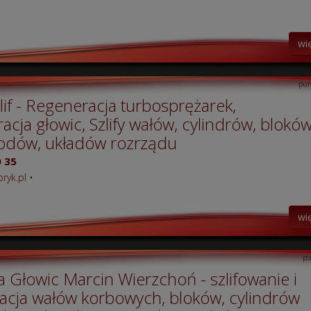
wi
pun
lif - Regeneracja turbosprężarek,
cja głowic, Szlify wałów, cylindrów, bloków
odów, układów rozrządu
 35
ryk.pl
•
wi
pu
 Głowic Marcin Wierzchoń - szlifowanie i
acja wałów korbowych, bloków, cylindrów