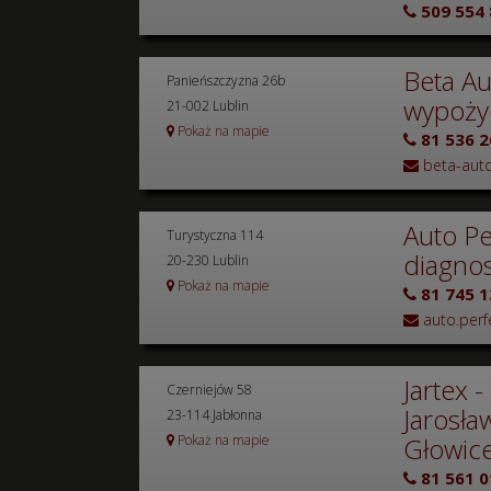
509 554 
Beta Au
Panieńszczyzna 26b
wypożyc
21-002 Lublin
Pokaż na mapie
81 536 2
beta-aut
Auto Pe
Turystyczna 114
diagnos
20-230 Lublin
Pokaż na mapie
81 745 1
auto.perf
Jartex 
Czerniejów 58
Jarosła
23-114 Jabłonna
Pokaż na mapie
Głowice
81 561 0