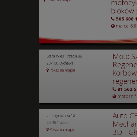
motocykl
bloków s
505 688 
marceli6@
Moto Sz
Stara Wieś Trzecia 88
Regener
23-100 Bychawa
Pokaż na mapie
korbow
regener
81 562 5
motoszlif-
Auto C
ul. Inżynierska 12
Mechani
20-484 Lublin
Pokaż na mapie
3D - Gł