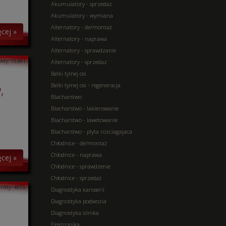
Akumulatory - sprzedaz
Akumulatory - wymiana
Alternatory - de/montaż
ęcej »
Alternatory - naprawa
Alternatory - sprawdzanie
kty: 15381
Alternatory - sprzedaz
Belki tylnej osi
Belki tylnej osi - regeneracja
,
Blacharstwo
Blacharstwo - lakierowanie
Blacharstwo - lawetowanie
Blacharstwo - plyta rozciagajaca
Chłodnice - de/montaż
Chłodnice - naprawa
ęcej »
Chłodnice - sprawdzenie
Chłodnice - sprzedaż
nkty: 4855
Diagnostyka karoserii
Diagnostyka podwozia
Diagnostyka silnika
Elektronika