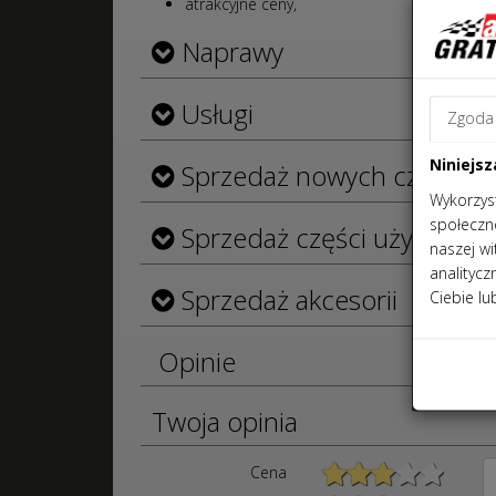
atrakcyjne ceny,
Naprawy
Usługi
Zgoda
Niniejsz
Sprzedaż nowych części
Wykorzyst
społeczno
Sprzedaż części używanyc
naszej w
analityc
Sprzedaż akcesorii
Ciebie lu
Opinie
Twoja opinia
Cena