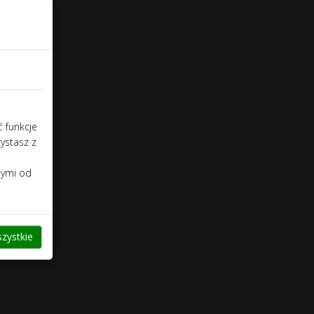
ć funkcje
zystasz z
nymi od
zystkie