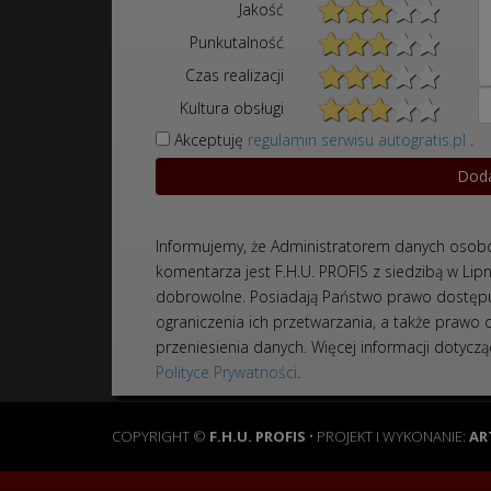
Jakość
Punkutalność
Czas realizacji
Kultura obsługi
Akceptuję
regulamin serwisu autogratis.pl
.
Informujemy, że Administratorem danych osobo
komentarza jest F.H.U. PROFIS z siedzibą w Lip
dobrowolne. Posiadają Państwo prawo dostępu
ograniczenia ich przetwarzania, a także prawo
przeniesienia danych. Więcej informacji doty
Polityce Prywatności
.
COPYRIGHT ©
F.H.U. PROFIS
• PROJEKT I WYKONANIE:
AR