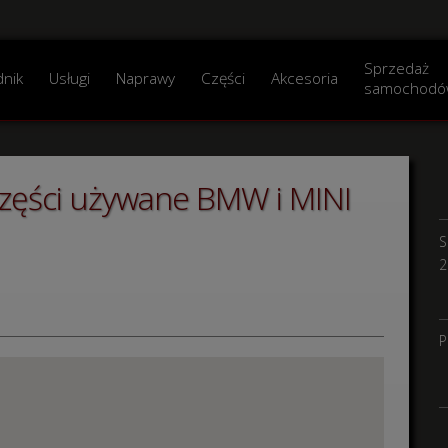
Sprzedaż
dnik
Usługi
Naprawy
Części
Akcesoria
samochodó
części używane BMW i MINI
S
2
P