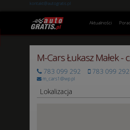
kontakt@autogratis.pl
Aktualności
Pora
M-Cars Łukasz Małek - 
783 099 292
783 099 292
m_cars1@wp.pl
Lokalizacja