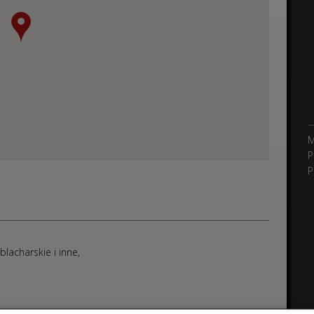
M
P
P
 blacharskie i inne,